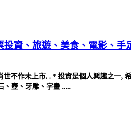
票投資、旅遊、美食、電影、手足球
世不作未上市. . * 投資是個人興趣之一, 
、壺、牙雕、字畫 .....