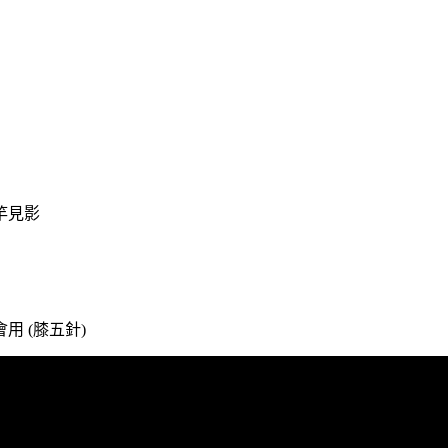
竿見影
 (膝五針)