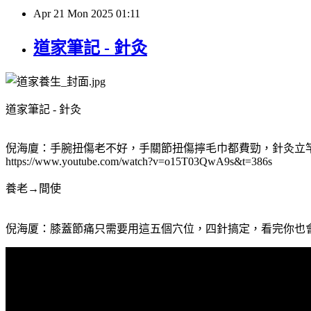
Apr
21
Mon
2025
01:11
道家筆記 - 針灸
道家筆記 - 針灸
倪海廈：手腕扭傷老不好，手關節扭傷擰毛巾都費勁，針灸立
https://www.youtube.com/watch?v=o15T03QwA9s&t=386s
養老→間使
倪海厦：膝蓋節痛只需要用這五個穴位，四針搞定，看完你也會用