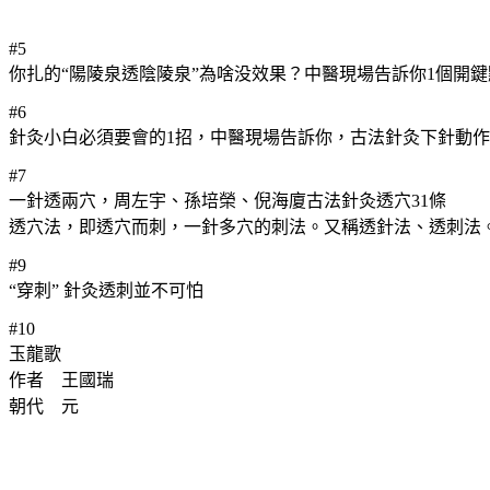
#5
你扎的“陽陵泉透陰陵泉”為啥没效果？中醫現場告訴你1個開鍵
#6
針灸小白必須要會的1招，中醫現場告訴你，古法針灸下針動
#7
一針透兩穴，周左宇、孫培榮、倪海廈 古法針灸透穴31條
透穴法，即透穴而刺，一針多穴的刺法。又稱透針法、透刺法
#9
“穿刺” 針灸透刺並不可怕
#10
玉龍歌
作者 王國瑞
朝代 元