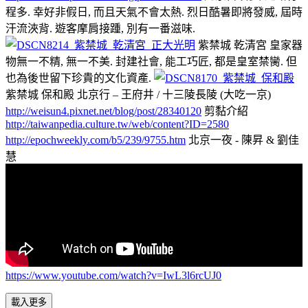
程多. 幸好非假日, 而且天氣不會太熱. 烈日酷暑即將發威, 屆時
汗流浹背. 遊客摩肩接踵, 別有一番滋味.
紫禁城 乾清宮 皇家器
物無一不精, 無一不美. 封建社會, 能工巧匠, 都是皇室禁臠. 但
也為後世留下珍貴的文化資產.
紫禁城 保和殿 北京行 – 王府井 / 十三陵長陵 (大吃一京)
http://weisun4.pixnet.net/blog/post/28340120
剪黏介紹
http://taiwanpedia.culture.tw/web/content?ID=2580
http://epochweekly.com/b5/239/9755.htm
北京一夜 - 陳昇 & 劉佳
慧
https://www.youtube.com/watch?v=IwL3l6rcUJ0
載入更多