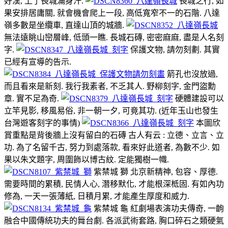
好漢, 上了長城滿身汗.
長城之行, 如
果安排居庸關, 就會機會爬上一段, 高低寬窄不一的石階. 八達
嶺多數是坐纜車, 直達山頂的城牆.
無法遠眺山巒層峰, 低頭一瞧. 長城石磚, 密密麻麻, 盡是人名刻
字.
保護文物, 請勿刻劃. 其實
已經有宣導的告示.
箭孔也沒放過,
而且看來是新刻. 我行我素者, 不乏其人. 野柳刻字, 金門盜勳
章. 實不足為奇.
硬體建設可以
立竿見影, 移風易俗, 非一朝一夕, 可竟其功. (近年玉山也發生
台灣遊客刻字的事情)
本圖欣
賞重點是背後牆上沒有留白的石磚 古人有云 : 立德、立言、立
功. 為了名留千古, 努力到處落款, 看來好此道者, 為數不少. 如
果以朱文題字, 周圍飾以博古紋. 定能獨樹一幟.
紫禁城 獅 北京新精神, 包容、厚德.
需要時間的累積, 民情人心, 潛移默化, 才能根深柢固. 有如內功
修為, 一天一張薄紙, 日積月累, 才能產生厚度和威力.
紫禁城 龜 紅劇場表演功夫傳奇, 一齣
融合中國傳統功夫的舞台劇. 各派武術套路, 胸口碎石之類硬氣