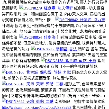
功. 種種橋段結合於故事中以戲劇的方式呈現. 鄙人外行只看得
熱鬧精彩.
紅劇場 - 功夫傳奇
第四場思凡, 純一和尚面臨心魔干擾, 內心天人交戰. 這裡的出
現的動作源自太極, 單鞭、按…
什剎海 協力車 近日媒體報導的十鼓擊樂團, 以台灣陣頭、宋江
陣為元素, 於台南仁糖文創園區 (十鼓文化村), 成功的發展出定
目劇表演.
什剎海 旅遊四星級廁所, 衛生
條件都不錯. 但是有些地方, 沒有星級的洗手間. 味道特別薰人,
考驗憋氣的功力.
頤和園 書法 剪黏
是中國傳統建築的裝飾, 位於屋脊的燕尾. 紫禁城和天壇的皇室
建築, 也都有剪黏裝飾.
紫禁
城不同的宮殿與天壇, 都分別有數目不一的各式祥獸剪黏.
因為北方冬天冰天雪
地, 剪黏的造型樣式反而受限, 無法盡情揮灑.
相形之下, 台灣寺廟屋脊
的剪黏, 更為鮮艷華麗, 繁複多變. 下圖為三峽祖師爺廟的剪黏.
[pic.] 之前有部份傳統建築的初淺資訊. (馬背、懸魚、雀替…)
南園遊記 – 初探中國傳統建築
http://weisun4.pixnet.net/blog/post/28339293
北京古蹟多, 走路行