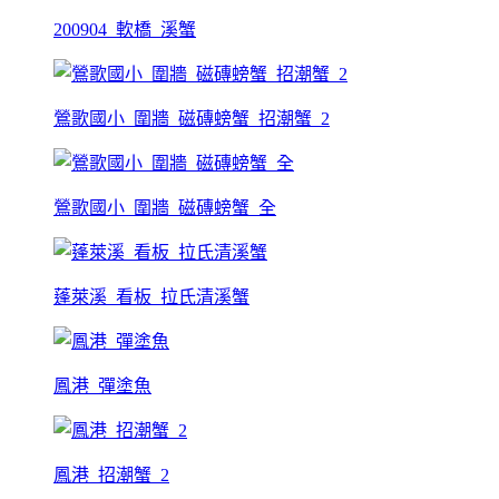
200904_軟橋_溪蟹
鶯歌國小_圍牆_磁磚螃蟹_招潮蟹_2
鶯歌國小_圍牆_磁磚螃蟹_全
蓬萊溪_看板_拉氏清溪蟹
鳳港_彈塗魚
鳳港_招潮蟹_2