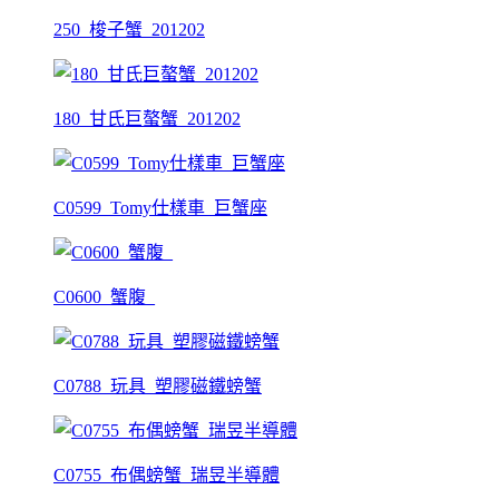
250_梭子蟹_201202
180_甘氏巨螯蟹_201202
C0599_Tomy仕樣車_巨蟹座
C0600_蟹腹_
C0788_玩具_塑膠磁鐵螃蟹
C0755_布偶螃蟹_瑞昱半導體