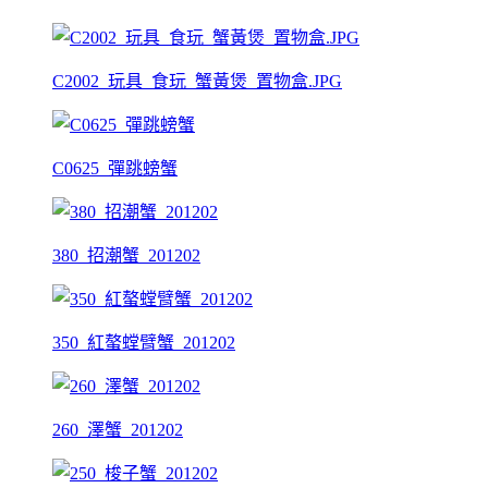
C2002_玩具_食玩_蟹黃煲_置物盒.JPG
C0625_彈跳螃蟹
380_招潮蟹_201202
350_紅螯螳臂蟹_201202
260_澤蟹_201202