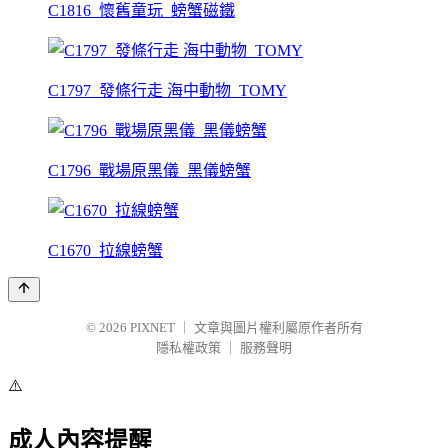
C1816_懷舊童玩_螃蟹磁鐵
C1797_發條行走 海中動物_TOMY
C1796_戰場原黑儀_黑儀螃蟹
C1670_拉線螃蟹
© 2026
PIXNET
｜
文章與圖片權利屬原作者所有
隱私權政策
｜
服務聲明
⚠️
成人內容提醒